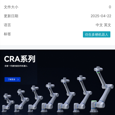
文件大小
0
更新日期
2025-04-22
语言
中文
英文
标签
仿生多栖机器人