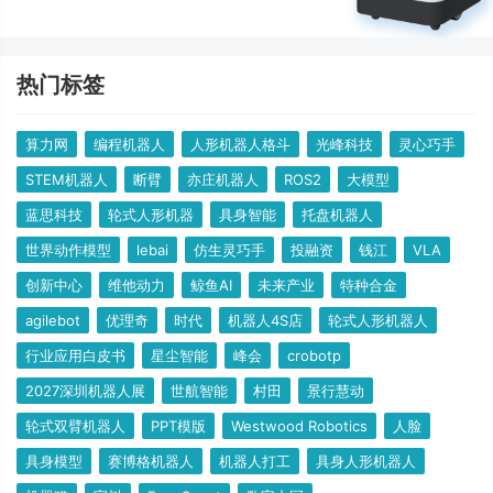
热门标签
算力网
编程机器人
人形机器人格斗
光峰科技
灵心巧手
STEM机器人
断臂
亦庄机器人
ROS2
大模型
蓝思科技
轮式人形机器
具身智能
托盘机器人
世界动作模型
lebai
仿生灵巧手
投融资
钱江
VLA
创新中心
​维他动力
鲸鱼AI
未来产业
特种合金
agilebot
优理奇
时代
机器人4S店
轮式人形机器人
行业应用白皮书
星尘智能
峰会
crobotp
2027深圳机器人展
世航智能
村田
景行慧动
轮式双臂机器人
PPT模版
Westwood Robotics
人脸
具身模型
赛博格机器人
机器人打工
具身人形机器人