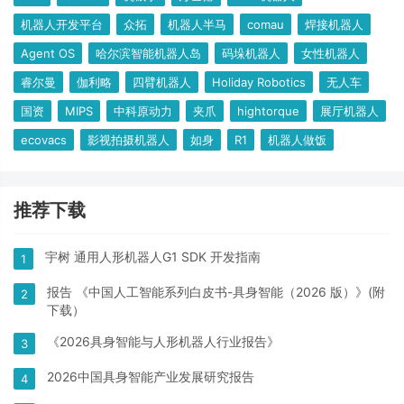
机器人开发平台
众拓
机器人半马
comau
焊接机器人
Agent OS
哈尔滨智能机器人岛
码垛机器人
女性机器人
睿尔曼
伽利略
四臂机器人
Holiday Robotics
无人车
国资
MIPS
中科原动力
夹爪
hightorque
展厅机器人
ecovacs
影视拍摄机器人
如身
R1
机器人做饭
推荐下载
宇树 通用人形机器人G1 SDK 开发指南
1
报告 《中国人工智能系列白皮书-具身智能（2026 版）》(附
2
下载）
《2026具身智能与人形机器人行业报告》
3
2026中国具身智能产业发展研究报告
4