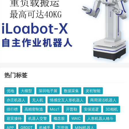
热门标签
优地
大模型
深圳电子展
数据采集
灵初智能
亦庄机器人
无人机
情感交互人形机器人
商用清洁机器人
排行榜
高精密制造
Moz1
开普勒
安保巡逻
3D相机
迎宾接待
机器人交警
概念股
WAIC
人形机器人格斗
APP
GR00T
机械手
万世德
MINI机器人