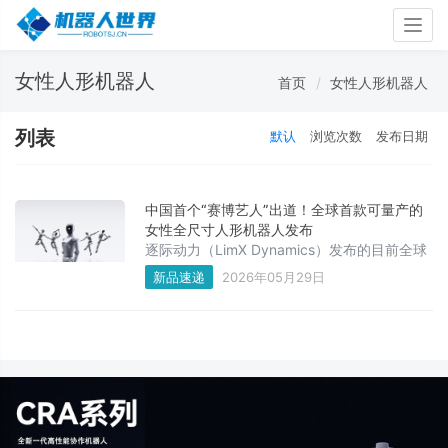
Togg
navig
女性人形机器人
首页
女性人形机器人
列表
默认
浏览次数
发布日期
中国首个“赛博艺人”出道！全球首款可量产的
女性全尺寸人形机器人发布
逐际动力（LimX Dynamics）发布的目前全球
唯一可量产、可交付的女性全尺寸人形机器人
新品速递
2026年05月29日
——LimX Luna。某种意义上，Luna 不再是传
统意义上的机器人，更像一个可以被不断塑造
人设、更新内容、持续运营的“具身角色”。