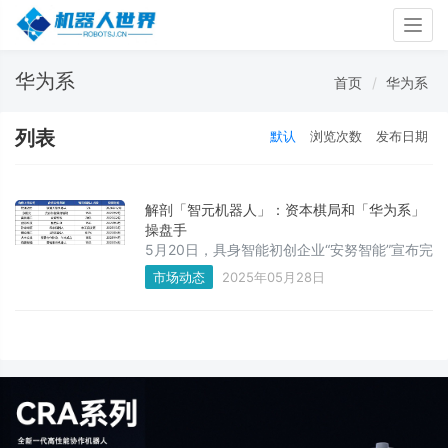
Togg
navig
华为系
首页
华为系
列表
默认
浏览次数
发布日期
解剖「智元机器人」：资本棋局和「华为系」
操盘手
5月20日，具身智能初创企业“安努智能”宣布完
成数千万级种子轮融资。工商资料显示，在安
市场动态
2025年05月28日
努智能的股东列表中，独角兽智元机器人赫然
在列，持股比例为20%。这不是智元机器人第
一次对外投资机器人公司。