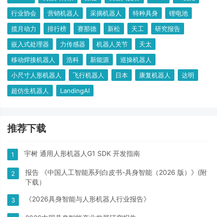
行业协会
营销机器人
采摘机器人
特种具身
锂电池
揽月动力
排行榜
赛那德
新松
天工
研究报告
嵌入式处理器
力传感器
机器人关节
天太
移动焊接机器人
浩科
新能源
巡操机器人
小尺寸人形机器人
飞行机器人
日本
康复机器人
达明
超仿生机器人
LandingAI
推荐下载
宇树 通用人形机器人G1 SDK 开发指南
1
报告 《中国人工智能系列白皮书-具身智能（2026 版）》(附
2
下载）
《2026具身智能与人形机器人行业报告》
3