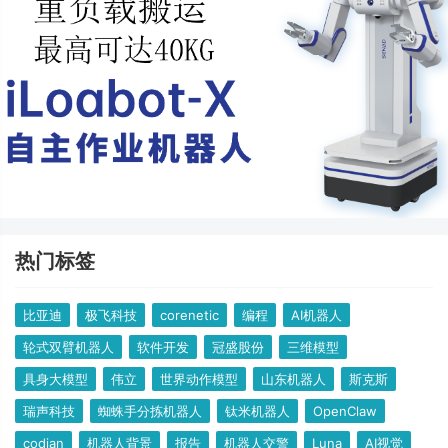
热门标签
比亚迪
极飞科技
corenetic
编程
AI机器人
轮式双臂机器人
软件开发
冠盛股份
三维模型
具身大模型
伟立
世界动作模型
山东机器人
斯克斯
瑞声科技
蜘蛛手分拣机器人
钛米机器人
OpenClaw
codian
机器人背景
报告
机器人交警
Luna
AI视觉