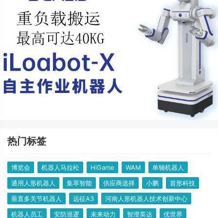
热门标签
博览会
机器人马拉松
HiGame
WAM
单轴机器人
通用人形机器人
集萃智能
供应商选择
小鹏
首形科技
垂直多关节机器人
远征A3
河南人形机器人技术创新中心
机器人员工
安防巡逻
未来动力
智澄英达
优世界