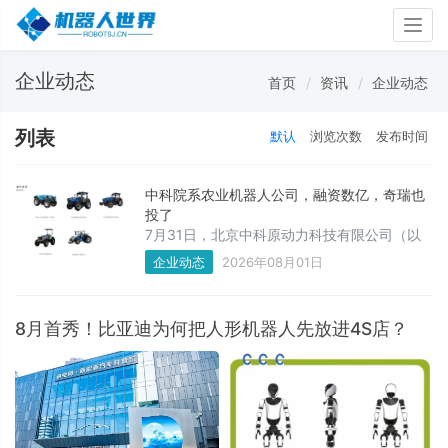
Togg
navig
企业动态
首页
资讯
企业动态
列表
默认
浏览次数
发布时间
中科院系农业机器人公司，融资数亿，奇瑞也
投了
7月31日，北京中科原动力科技有限公司（以
下简称“中科原动力”）宣布完成B2轮数亿元融
企业动态
2026年08月01日
资，本轮融资由奇瑞控股集团旗下安徽奇瑞智
能科技有限公司投资。本轮融资将主要用于新
能源智能农机及具身智能农业机器人核心技术
8月首秀！比亚迪为何把人形机器人先放进4S店？
研发、产品规模化交付及加快海外市场拓展。