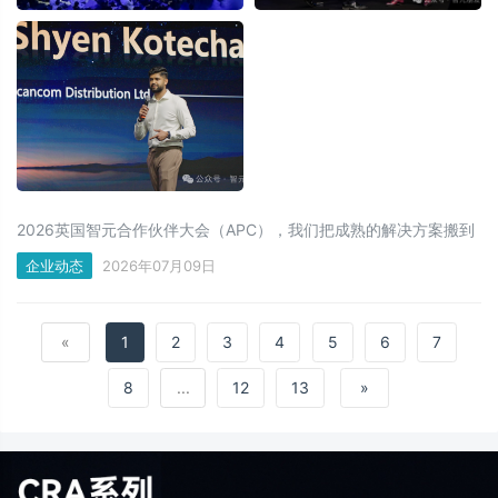
2026英国智元合作伙伴大会（APC），我们把成熟的解决方案搬到
了欧洲家门口！这不是一次普通的海外发布会，是欧洲布局的关键
企业动态
2026年07月09日
节点：让人形机器人真正在欧洲创造长期商业价值，做出一个可持
续的具身智能产业生态。
«
1
2
3
4
5
6
7
8
...
12
13
»