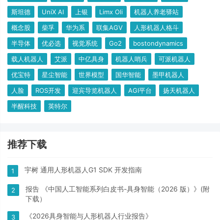
斯坦德
UniX AI
上银
Limx Oli
机器人养老驿站
概念股
柴孚
华为系
联集AGV
人形机器人格斗
半导体
优必选
视觉系统
Go2
bostondynamics
载人机器人
艾派
中亿具身
机器人哨兵
可派机器人
优宝特
星尘智能
世界模型
国华智能
墨甲机器人
人脸
ROS开发
迎宾导览机器人
AGI平台
扬天机器人
半醒科技
英特尔
推荐下载
宇树 通用人形机器人G1 SDK 开发指南
1
报告 《中国人工智能系列白皮书-具身智能（2026 版）》(附
2
下载）
《2026具身智能与人形机器人行业报告》
3