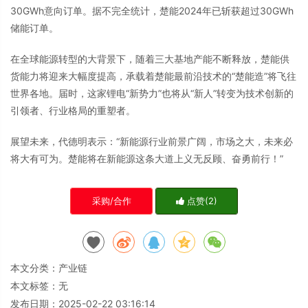
30GWh意向订单。据不完全统计，楚能2024年已斩获超过30GWh
储能订单。
在全球能源转型的大背景下，随着三大基地产能不断释放，楚能供
货能力将迎来大幅度提高，承载着楚能最前沿技术的“楚能造”将飞往
世界各地。届时，这家锂电“新势力”也将从“新人”转变为技术创新的
引领者、行业格局的重塑者。
展望未来，代德明表示：“新能源行业前景广阔，市场之大，未来必
将大有可为。楚能将在新能源这条大道上义无反顾、奋勇前行！”
采购/合作
点赞(
2
)
本文分类：
产业链
本文标签：无
发布日期：2025-02-22 03:16:14