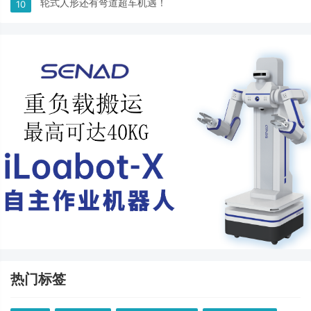
轮式人形还有弯道超车机遇！
10
热门标签