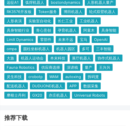
远征A1
弧焊机器人
bostondynamics
人形机器人量产
RK3576开发板
Token服务
博田机器人
轮式双臂机器人
人形表演
实验室自动化
长仁工业
工业机器人
具身智能行业
青心意创
孕育机器人
阿童木
具身智能
LimX Dynamics
零部件
未来不远
宝马
OpenAI
ompa
圆柱坐标机器人
机器人园区
多可
​三丰智能
大族
机器人运动会
本末科技
展厅机器人
协作式机器人
Fauna Robotics
供应商选择
演讲稿
量产
王兴兴
灵生科技
crobotp
WAM
autoxing
拆码笼
配送机器人
DUDUONE机器人
APP
数据采集
摩根士丹利
GX20
亦庄机器人
Universal Robots
推荐下载