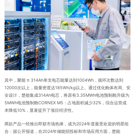
其中，聚能 π 314Ah单支电芯能量达到1004Wh，循环次数达到
12000次以上，能量密度达185Wh/kg以上。通过优化舱体布局、安
全设计，楚能集成314Ah电芯，将原有3.35MWh电池预制舱升级为
5MWh电池预制舱CORNEX M5：占地面积减少32%，综合运营成
本降低10%，显著提升了项目经济性。
两款产品一经推出即获市场热捧，成为2024年度最受欢迎的明星组
合：据公开报道，在2024年储能招投标和市场应用方面，楚能