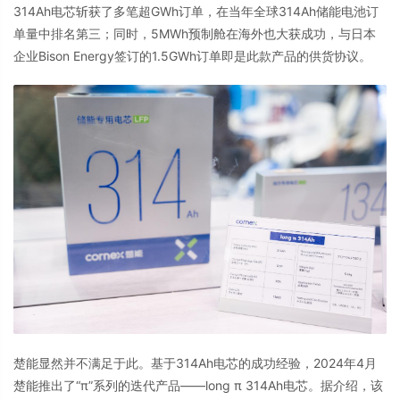
314Ah电芯斩获了多笔超GWh订单，在当年全球314Ah储能电池订
单量中排名第三；同时，5MWh预制舱在海外也大获成功，与日本
企业Bison Energy签订的1.5GWh订单即是此款产品的供货协议。
楚能显然并不满足于此。基于314Ah电芯的成功经验，2024年4月
楚能推出了“π”系列的迭代产品——long π 314Ah电芯。据介绍，该