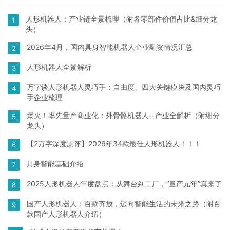
人形机器人：产业链全景梳理（附各零部件价值占比&细分龙
1
头）
2026年4月，国内具身智能机器人企业融资情况汇总
2
人形机器人全景解析
3
万字谈人形机器人灵巧手：自由度、四大关键模块及国内灵巧
4
手企业梳理
爆火！率先量产商业化：外骨骼机器人--产业全解析（附细分
5
龙头）
【2万字深度测评】2026年34款最佳人形机器人！！！
6
具身智能基础介绍
7
2025人形机器人年度盘点：从舞台到工厂，“量产元年”真来了
8
国产人形机器人：百款齐放，迈向智能生活的未来之路（附百
9
款国产人形机器人介绍）