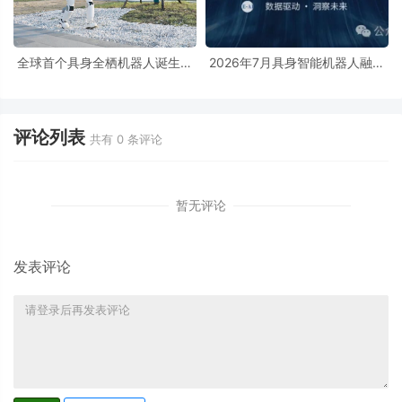
全球首个具身全栖机器人诞生，
2026年7月具身智能机器人融资
越疆人形机器人正式入局
情况
评论列表
共有
0
条评论
暂无评论
发表评论